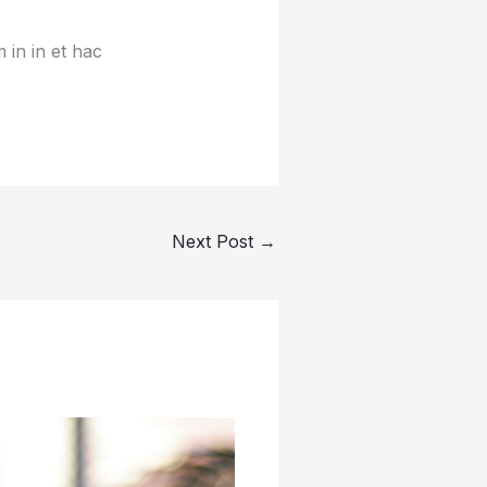
 in in et hac
Next Post
→