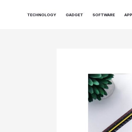
Skip
to
TECHNOLOGY
GADGET
SOFTWARE
AP
content