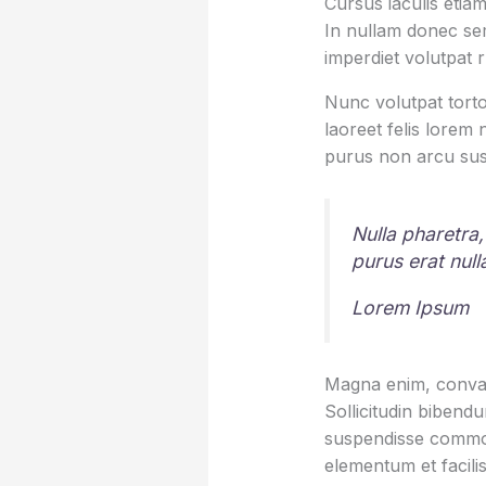
Cursus iaculis etiam
In nullam donec sem
imperdiet volutpat 
Nunc volutpat torto
laoreet felis lorem
purus non arcu sus
Nulla pharetra,
purus erat nul
Lorem Ipsum
Magna enim, conval
Sollicitudin bibend
suspendisse commod
elementum et facilis