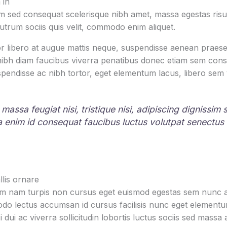
 in
 sed consequat scelerisque nibh amet, massa egestas risus
rutrum sociis quis velit, commodo enim aliquet.
r libero at augue mattis neque, suspendisse aenean praesen
 nibh diam faucibus viverra penatibus donec etiam sem con
pendisse ac nibh tortor, eget elementum lacus, libero sem
 massa feugiat nisi, tristique nisi, adipiscing dignissim
la enim id consequat faucibus luctus volutpat senectus
lis ornare
um nam turpis non cursus eget euismod egestas sem nunc am
o lectus accumsan id cursus facilisis nunc eget element
i dui ac viverra sollicitudin lobortis luctus sociis sed mas