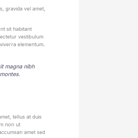
, gravida vel amet,
t sit habitant
sectetur vestibulum
 viverra elementum.
 sit magna nibh
 montes.
et, tellus at duis
um non ut
sa accumsan amet sed